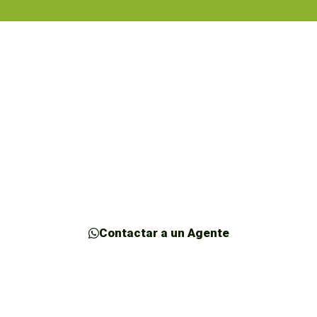
Hemos cumplido el sueño
de más
1,500 Familias
Nicaragüenses
en adquirir su “nueva vivienda” en
Vistas del Momotombo.
Contactar a un Agente