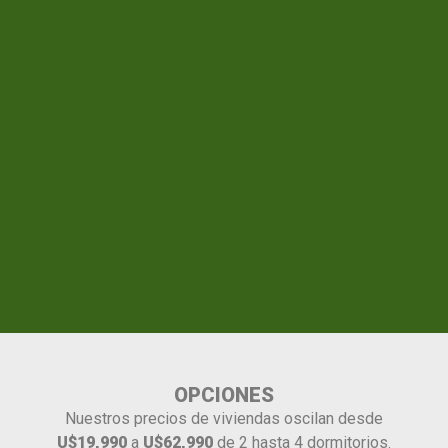
OPCIONES
Nuestros precios de viviendas oscilan desde
U$19,990
a
U$62,990
de 2 hasta 4 dormitorios.